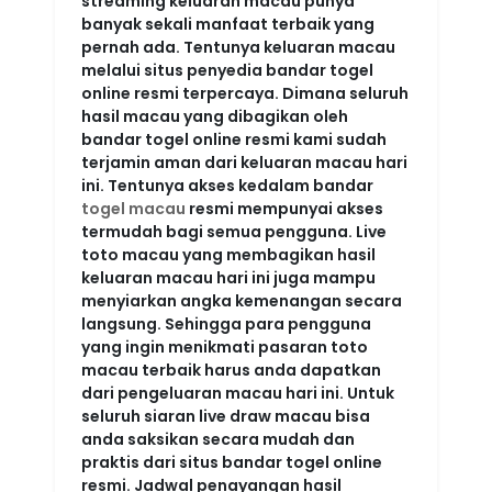
streaming keluaran macau punya
banyak sekali manfaat terbaik yang
pernah ada. Tentunya keluaran macau
melalui situs penyedia bandar togel
online resmi terpercaya. Dimana seluruh
hasil macau yang dibagikan oleh
bandar togel online resmi kami sudah
terjamin aman dari keluaran macau hari
ini. Tentunya akses kedalam bandar
togel macau
resmi mempunyai akses
termudah bagi semua pengguna. Live
toto macau yang membagikan hasil
keluaran macau hari ini juga mampu
menyiarkan angka kemenangan secara
langsung. Sehingga para pengguna
yang ingin menikmati pasaran toto
macau terbaik harus anda dapatkan
dari pengeluaran macau hari ini. Untuk
seluruh siaran live draw macau bisa
anda saksikan secara mudah dan
praktis dari situs bandar togel online
resmi. Jadwal penayangan hasil