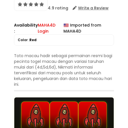
4.9 rating
Write a Review
Availability
MAHA4D
Imported from
:
Login
MAHA4D
Color :
Red
Toto macau hadir sebagai permainan resmi bagi
pecinta togel macau dengan variasi taruhan
mulai dari (4d,5d,6d), Nikmati informasi
terverifikasi dari macau pools untuk seluruh
keluaran, pengeluaran dan data toto macau hari
ini.