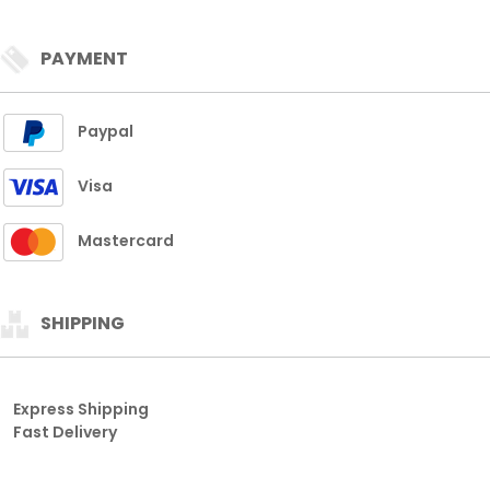
PAYMENT
Paypal
Visa
Mastercard
SHIPPING
Express Shipping
Fast Delivery