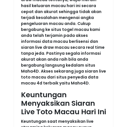
hasil keluaran macau hari ini secara
cepat dan akurat sehingga tidak akan
terjadi kesalahan mengenai angka
pengeluaran macau anda. Cukup
bergabung ke situs togel macau kami
anda telah terjamin pada akses
informasi data macau berlisensi dan
siaran live draw macau secara real time
tanpa jeda. Pastinya segala informasi
akurat akan anda raih bila anda
bergabung langsung kedalam situs
Maha4D. Akses sekarang juga siaran live
toto macau dari situs penyedia data
macau 4d terbaik yaitu Maha4D.
Keuntungan
Menyaksikan Siaran
Live Toto Macau Hari Ini
Keuntungan saat menyaksikan live