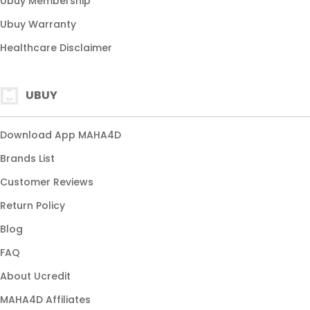
Ubuy Membership
DATA MACAU PRIZE
Ubuy Warranty
TOGEL TOTO MACAU
Healthcare Disclaimer
PENGELUARAN MACAU HARI INI
UBUY
Download App MAHA4D
Brands List
Customer Reviews
Return Policy
Blog
FAQ
About Ucredit
MAHA4D Affiliates