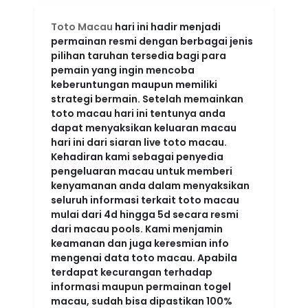
Toto Macau
hari ini hadir menjadi
permainan resmi dengan berbagai jenis
pilihan taruhan tersedia bagi para
pemain yang ingin mencoba
keberuntungan maupun memiliki
strategi bermain. Setelah memainkan
toto macau hari ini tentunya anda
dapat menyaksikan keluaran macau
hari ini dari siaran live toto macau.
Kehadiran kami sebagai penyedia
pengeluaran macau untuk memberi
kenyamanan anda dalam menyaksikan
seluruh informasi terkait toto macau
mulai dari 4d hingga 5d secara resmi
dari macau pools. Kami menjamin
keamanan dan juga keresmian info
mengenai data toto macau. Apabila
terdapat kecurangan terhadap
informasi maupun permainan togel
macau, sudah bisa dipastikan 100%