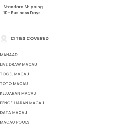
Standard Shipping
10+ Business Days
CITIES COVERED
MAHA4D
LIVE DRAW MACAU
TOGEL MACAU
TOTO MACAU
KELUARAN MACAU
PENGELUARAN MACAU
DATA MACAU
MACAU POOLS