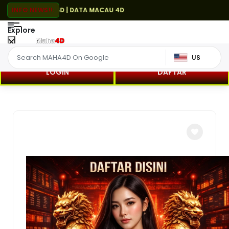
O MACAU 5D | DATA MACAU 4D
INFO NEWS!!:
Explore
US
LOGIN
DAFTAR