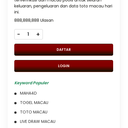
keluaran, pengeluaran dan data toto macau hari
ini.
888,888,888 Ulasan
-
+
DAFTAR
LOGIN
Keyword Populer
MAHA4D
TOGEL MACAU
TOTO MACAU
LIVE DRAW MACAU