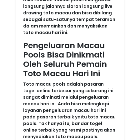
langsung jalannya siaran langsung live
drawing toto macau dan bisa dibilang
sebagai satu-satunya tempat teraman
dalam memainkan dan menyaksikan
toto macau hari ini.
Pengeluaran Macau
Pools Bisa Dinikmati
Oleh Seluruh Pemain
Toto Macau Hari Ini
Toto macau pools adalah pasaran
togel online terbesar yang sekarang ini
sangat diminati melalui pengeluaran
macau hari ini. Anda bisa melengkapi
layanan pengeluaran macau hari ini
pada pasaran terbaik yaitu toto macau
pools. Tak hanya itu, bandar togel
online terbaik yang resmi pastinya akan
menyediakan toto macau pools.