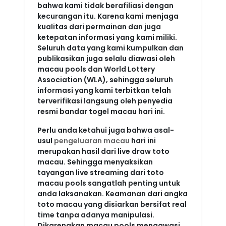
bahwa kami tidak berafiliasi dengan
kecurangan itu. Karena kami menjaga
kualitas dari permainan dan juga
ketepatan informasi yang kami miliki.
Seluruh data yang kami kumpulkan dan
publikasikan juga selalu diawasi oleh
macau pools dan World Lottery
Association (WLA), sehingga seluruh
informasi yang kami terbitkan telah
terverifikasi langsung oleh penyedia
resmi bandar togel macau hari ini.
Perlu anda ketahui juga bahwa asal-
usul
pengeluaran macau
hari ini
merupakan hasil dari live draw toto
macau. Sehingga menyaksikan
tayangan live streaming dari toto
macau pools sangatlah penting untuk
anda laksanakan. Keamanan dari angka
toto macau yang disiarkan bersifat real
time tanpa adanya manipulasi.
Dikarenakan macau pools mengawasi