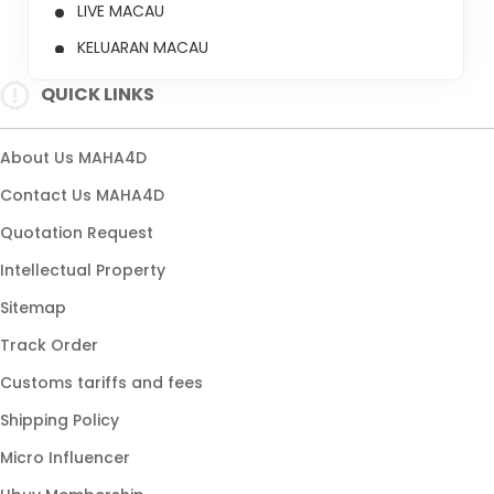
LIVE MACAU
KELUARAN MACAU
PENGELUARAN MACAU
QUICK LINKS
DATA MACAU
MACAU PRIZE
About Us MAHA4D
MACAU POOLS
Contact Us MAHA4D
MACAU
Quotation Request
TOTO MACAU POOLS
Intellectual Property
TOGEL MACAU HARI INI
Sitemap
TOGEL MACAU RESMI
Track Order
KELUARAN MACAU TERCEPAT
Customs tariffs and fees
RESULT MACAU
Shipping Policy
DATA MACAU PRIZE
Micro Influencer
TOGEL MACAU HARI INI